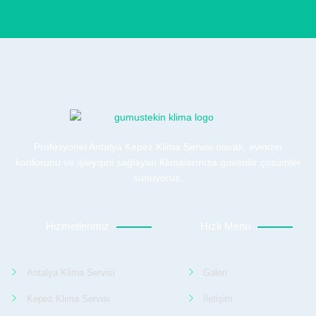
Profesyonel Antalya Kepez Klima Servisi olarak, evinizin
konforunu ve işleyişini sağlayan Klimalarınıza güvenilir çözümler
sunuyoruz.
Hizmetlerimiz
Hızlı Menü
Antalya Klima Servisi
Galeri
Kepez Klima Servisi
İletişim