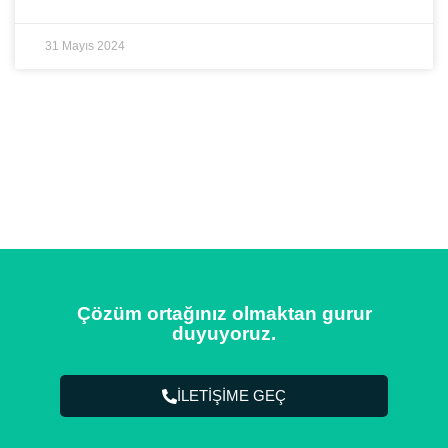
31 Mayıs 2024
Çözüm ortağınız olmaktan gurur
duyuyoruz.
İLETİŞİME GEÇ