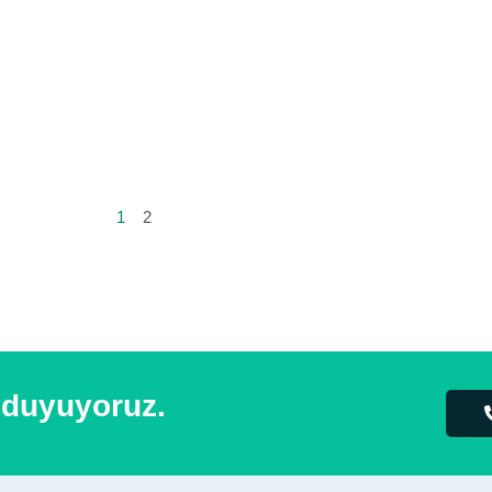
1
2
 duyuyoruz.