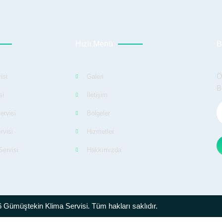
Hızlı Menü
B
Ö
isi
Galeri
B
si
İletişim
ervisi
Bölgeler
rvisi
Hizmetler
ervisi
Hakkımızda
 Gümüştekin Klima Servisi. Tüm hakları saklıdır.