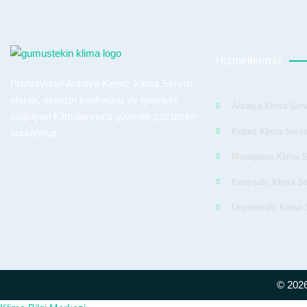
Hizmetlerimiz
Profesyonel Antalya Kepez Klima Servisi
olarak, evinizin konforunu ve işleyişini
Antalya Klima Serv
sağlayan Klimalarınıza güvenilir çözümler
Kepez Klima Servi
sunuyoruz.
Muratpaşa Klima S
Konyaaltı Klima Se
Döşemealtı Klima S
© 2026