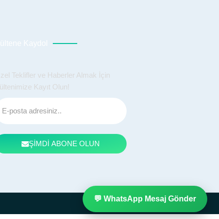
ültene Kaydol
zel Teklifler ve Haberler Almak İçin
ültenimize Kayıt Olun!
ŞİMDİ ABONE OLUN
💬 WhatsApp Mesaj Gönder