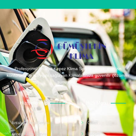
Profesyonel Antalya Kepez Klima Servisi olarak, evinizin
konforunu ve işleyişini sağlayan Klimalarınıza güvenilir çözümler
sunuyoruz.
Hizmetlerimiz
Hızlı Menü
Antalya Klima Servisi
Galeri
Kepez Klima Servisi
İletişim