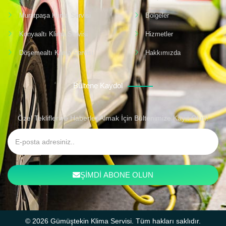
Muratpaşa Klima Servisi
Bölgeler
Konyaaltı Klima Servisi
Hizmetler
Döşemealtı Klima Servisi
Hakkımızda
Bültene Kaydol
Özel Teklifler ve Haberler Almak İçin Bültenimize Kayıt Olun!
ŞİMDİ ABONE OLUN
© 2026 Gümüştekin Klima Servisi. Tüm hakları saklıdır.