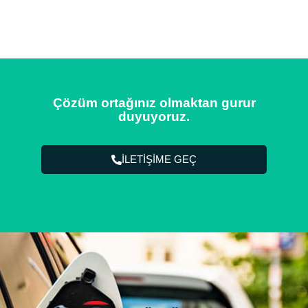
Çözüm ortağınız olmaktan gurur
duyuyoruz.
İLETİŞİME GEÇ