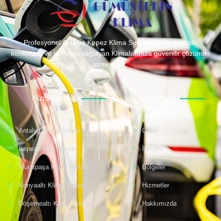
Profesyonel Antalya Kepez Klima Servisi olarak, evinizin
konforunu ve işleyişini sağlayan Klimalarınıza güvenilir çözümler
sunuyoruz.
Hizmetlerimiz
Hızlı Menü
Antalya Klima Servisi
Galeri
Kepez Klima Servisi
İletişim
Muratpaşa Klima Servisi
Bölgeler
Konyaaltı Klima Servisi
Hizmetler
Döşemealtı Klima Servisi
Hakkımızda