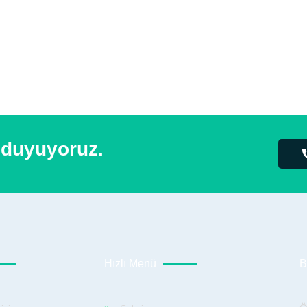
 duyuyoruz.
Hızlı Menü
B