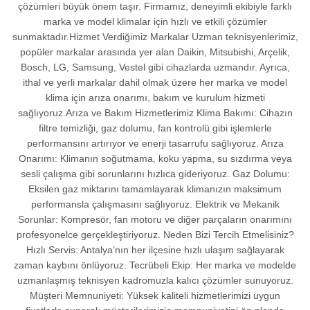
çözümleri büyük önem taşır. Firmamız, deneyimli ekibiyle farklı
marka ve model klimalar için hızlı ve etkili çözümler
sunmaktadır.Hizmet Verdiğimiz Markalar Uzman teknisyenlerimiz,
popüler markalar arasında yer alan Daikin, Mitsubishi, Arçelik,
Bosch, LG, Samsung, Vestel gibi cihazlarda uzmandır. Ayrıca,
ithal ve yerli markalar dahil olmak üzere her marka ve model
klima için arıza onarımı, bakım ve kurulum hizmeti
sağlıyoruz.Arıza ve Bakım Hizmetlerimiz Klima Bakımı: Cihazın
filtre temizliği, gaz dolumu, fan kontrolü gibi işlemlerle
performansını artırıyor ve enerji tasarrufu sağlıyoruz. Arıza
Onarımı: Klimanın soğutmama, koku yapma, su sızdırma veya
sesli çalışma gibi sorunlarını hızlıca gideriyoruz. Gaz Dolumu:
Eksilen gaz miktarını tamamlayarak klimanızın maksimum
performansla çalışmasını sağlıyoruz. Elektrik ve Mekanik
Sorunlar: Kompresör, fan motoru ve diğer parçaların onarımını
profesyonelce gerçekleştiriyoruz. Neden Bizi Tercih Etmelisiniz?
Hızlı Servis: Antalya’nın her ilçesine hızlı ulaşım sağlayarak
zaman kaybını önlüyoruz. Tecrübeli Ekip: Her marka ve modelde
uzmanlaşmış teknisyen kadromuzla kalıcı çözümler sunuyoruz.
Müşteri Memnuniyeti: Yüksek kaliteli hizmetlerimizi uygun