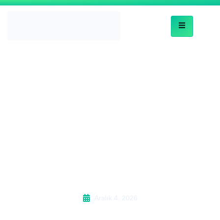
Daikin Klima Gaz
Eksikliği Çözümü |
Aksu klima servisi
Kalitesi
Aralık 4, 2026