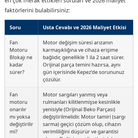
en çok merak ettikleri soruları ve 2026 maliyet
faktörlerini bulabilirsiniz:
Soru
Usta Cevabı ve 2026 Maliyet Etkisi
Fan
Motor değişim süresi arızanın
Motoru
karmaşıklığına ve cihaza erişime
Blokajı ne
bağlıdır, genellikle 1 ila 2 saat sürer.
kadar
Orijinal parça temini hazırsa, aynı
sürer?
gün içerisinde Kepez’de sorununuz
çözülür.
Fan
Motor sargıları yanmış veya
motoru
rulmanları kilitlenmişse kesinlikle
onarılır
yenisiyle (Orijinal Beko Parçası)
mı yoksa
değiştirilmelidir. Motor tamiri (sargı
değiştirilir
sarma) geçici çözüm olup, cihazın
mi?
verimliliğini düşürür ve garantisi