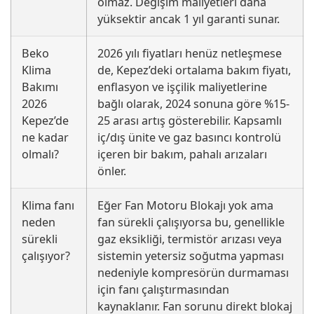
olmaz. Değişim maliyetleri daha
yüksektir ancak 1 yıl garanti sunar.
Beko
2026 yılı fiyatları henüz netleşmese
Klima
de, Kepez’deki ortalama bakım fiyatı,
Bakımı
enflasyon ve işçilik maliyetlerine
2026
bağlı olarak, 2024 sonuna göre %15-
Kepez’de
25 arası artış gösterebilir. Kapsamlı
ne kadar
iç/dış ünite ve gaz basıncı kontrolü
olmalı?
içeren bir bakım, pahalı arızaları
önler.
Klima fanı
Eğer Fan Motoru Blokajı yok ama
neden
fan sürekli çalışıyorsa bu, genellikle
sürekli
gaz eksikliği, termistör arızası veya
çalışıyor?
sistemin yetersiz soğutma yapması
nedeniyle kompresörün durmaması
için fanı çalıştırmasından
kaynaklanır. Fan sorunu direkt blokaj