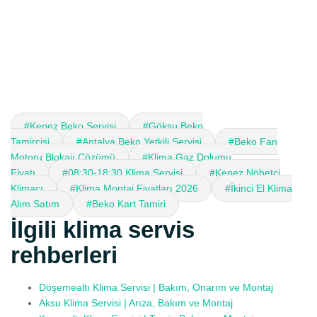
#Kepez Beko Servisi
#Göksu Beko
Tamircisi
#Antalya Beko Yetkili Servisi
#Beko Fan
Motoru Blokajı Çözümü
#Klima Gaz Dolumu
Fiyatı
#08:30-18:30 Klima Servisi
#Kepez Nöbetçi
Klimacı
#Klima Montaj Fiyatları 2026
#İkinci El Klima
Alım Satım
#Beko Kart Tamiri
İlgili klima servis
rehberleri
Döşemealtı Klima Servisi | Bakım, Onarım ve Montaj
Aksu Klima Servisi | Arıza, Bakım ve Montaj