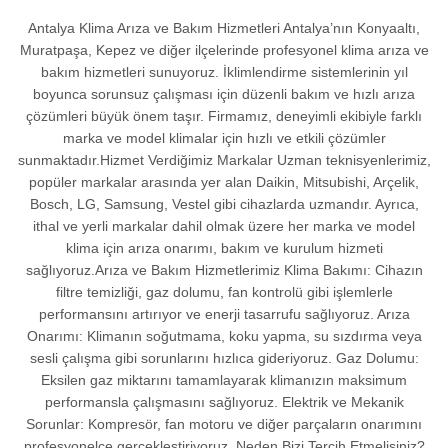
Antalya Klima Arıza ve Bakım Hizmetleri Antalya’nın Konyaaltı,
Muratpaşa, Kepez ve diğer ilçelerinde profesyonel klima arıza ve
bakım hizmetleri sunuyoruz. İklimlendirme sistemlerinin yıl
boyunca sorunsuz çalışması için düzenli bakım ve hızlı arıza
çözümleri büyük önem taşır. Firmamız, deneyimli ekibiyle farklı
marka ve model klimalar için hızlı ve etkili çözümler
sunmaktadır.Hizmet Verdiğimiz Markalar Uzman teknisyenlerimiz,
popüler markalar arasında yer alan Daikin, Mitsubishi, Arçelik,
Bosch, LG, Samsung, Vestel gibi cihazlarda uzmandır. Ayrıca,
ithal ve yerli markalar dahil olmak üzere her marka ve model
klima için arıza onarımı, bakım ve kurulum hizmeti
sağlıyoruz.Arıza ve Bakım Hizmetlerimiz Klima Bakımı: Cihazın
filtre temizliği, gaz dolumu, fan kontrolü gibi işlemlerle
performansını artırıyor ve enerji tasarrufu sağlıyoruz. Arıza
Onarımı: Klimanın soğutmama, koku yapma, su sızdırma veya
sesli çalışma gibi sorunlarını hızlıca gideriyoruz. Gaz Dolumu:
Eksilen gaz miktarını tamamlayarak klimanızın maksimum
performansla çalışmasını sağlıyoruz. Elektrik ve Mekanik
Sorunlar: Kompresör, fan motoru ve diğer parçaların onarımını
profesyonelce gerçekleştiriyoruz. Neden Bizi Tercih Etmelisiniz?