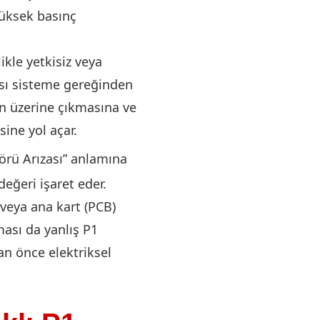
üksek basınç
ikle yetkisiz veya
ası sisteme gereğinden
n üzerine çıkmasına ve
ine yol açar.
rü Arızası” anlamına
eğeri işaret eder.
veya ana kart (PCB)
ası da yanlış P1
dan önce elektriksel