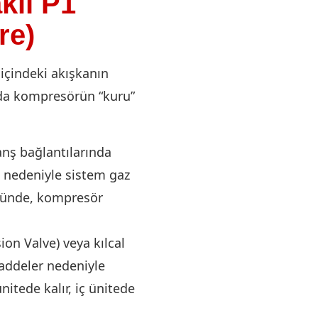
klı P1
re)
 içindeki akışkanın
 da kompresörün “kuru”
anş bağlantılarında
ı nedeniyle sistem gaz
üğünde, kompresör
on Valve) veya kılcal
addeler nedeniyle
nitede kalır, iç ünitede