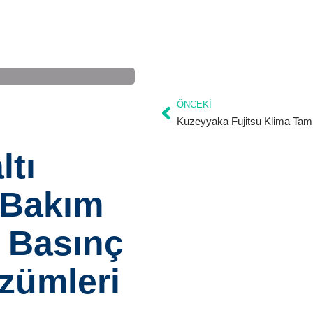
ÖNCEKI
tı
 Bakım
1 Basınç
zümleri