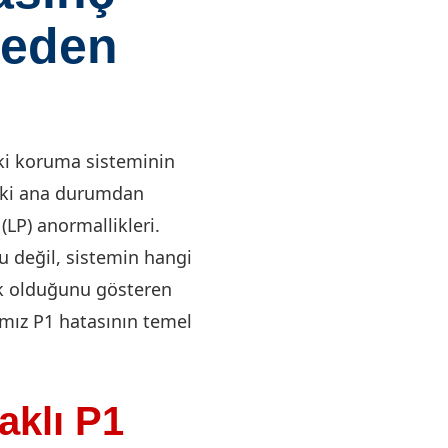
Neden
eki koruma sisteminin
 iki ana durumdan
LP) anormallikleri.
du değil, sistemin hangi
flık olduğunu gösteren
ğımız P1 hatasının temel
aklı P1