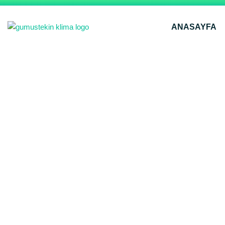
ANASAYFA
Antalya Döşemealtı 