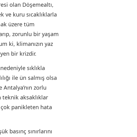
resi olan Döşemealtı,
k ve kuru sıcaklıklarla
lmak üzere tüm
arıp, zorunlu bir yaşam
rum ki, klimanızın yaz
en bir krizdir.
nedeniyle sıklıkla
lığı ile ün salmış olsa
 Antalya’nın zorlu
teknik aksaklıklar
n çok panikleten hata
ük basınç sınırlarını