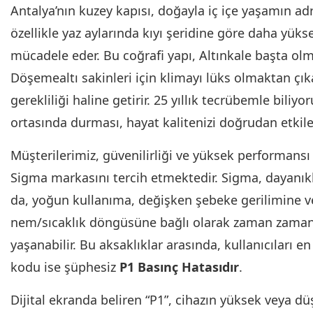
Antalya’nın kuzey kapısı, doğayla iç içe yaşamın ad
özellikle yaz aylarında kıyı şeridine göre daha yükse
mücadele eder. Bu coğrafi yapı, Altınkale başta o
Döşemealtı sakinleri için klimayı lüks olmaktan çık
gerekliliği haline getirir. 25 yıllık tecrübemle biliyo
ortasında durması, hayat kalitenizi doğrudan etkiley
Müşterilerimiz, güvenilirliği ve yüksek performansı 
Sigma markasını tercih etmektedir. Sigma, dayanıklı
da, yoğun kullanıma, değişken şebeke gerilimine ve
nem/sıcaklık döngüsüne bağlı olarak zaman zaman 
yaşanabilir. Bu aksaklıklar arasında, kullanıcıları e
kodu ise şüphesiz
P1 Basınç Hatasıdır
.
Dijital ekranda beliren “P1”, cihazın yüksek veya düş