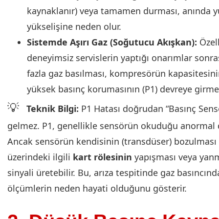
kaynaklanır) veya tamamen durması, anında y
yükselişine neden olur.
Sistemde Aşırı Gaz (Soğutucu Akışkan):
Özell
deneyimsiz servislerin yaptığı onarımlar sonr
fazla gaz basılması, kompresörün kapasitesini
yüksek basınç korumasının (P1) devreye girmes
💡
Teknik Bilgi:
P1 Hatası doğrudan “Basınç Sensö
gelmez. P1, genellikle sensörün okuduğu anormal d
Ancak sensörün kendisinin (transdüser) bozulması 
üzerindeki ilgili
kart rölesinin
yapışması veya yanm
sinyali üretebilir. Bu, arıza tespitinde gaz basıncın
ölçümlerin neden hayati olduğunu gösterir.