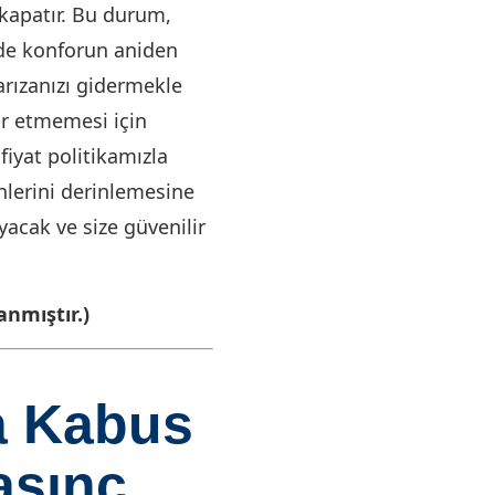
kapatır. Bu durum,
izde konforun aniden
arızanızı gidermekle
ar etmemesi için
fiyat politikamızla
lerini derinlemesine
yacak ve size güvenilir
nmıştır.)
a Kabus
asınç