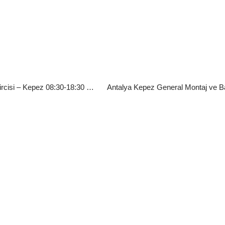
Kuzeyyaka Fujitsu Klima Tamircisi – Kepez 08:30-18:30 Servis
Antalya Kepez General Montaj ve Ba