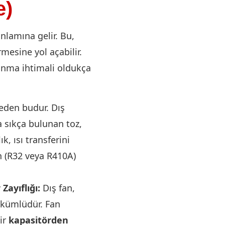
e)
nlamına gelir. Bu,
esine yol açabilir.
anma ihtimali oldukça
eden budur. Dış
a sıkça bulunan toz,
k, ısı transferini
n (R32 veya R410A)
Zayıflığı:
Dış fan,
ükümlüdür. Fan
ir
kapasitörden