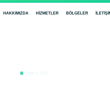
HAKKIMIZDA
HİZMETLER
BÖLGELER
İLETIŞI
Sigma Montaj ve Bakım Fiyat
Aralık 4, 2026