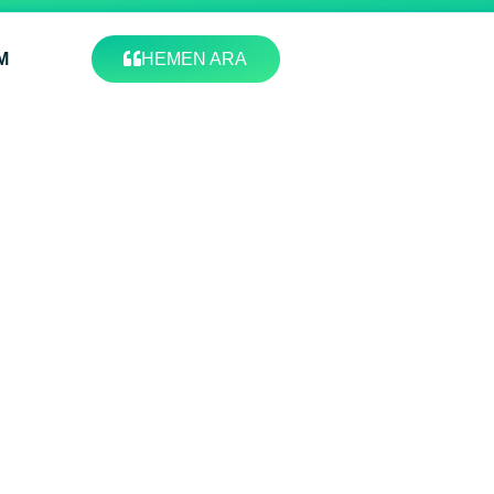
M
HEMEN ARA
ları 2026