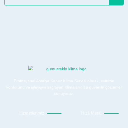
Profesyonel Antalya Kepez Klima Servisi olarak, evinizin
konforunu ve işleyişini sağlayan Klimalarınıza güvenilir çözümler
sunuyoruz.
Hizmetlerimiz
Hızlı Menü